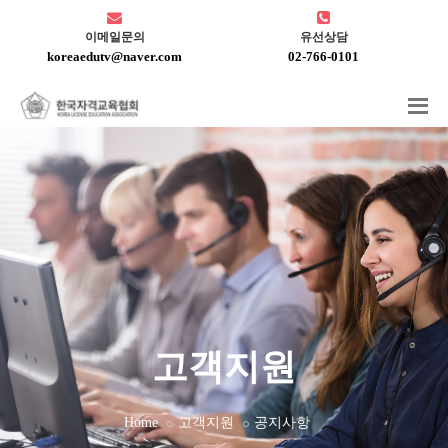
이메일문의
유선상담
koreaedutv@naver.com
02-766-0101
고객지원
Home
고객지원
공지사항