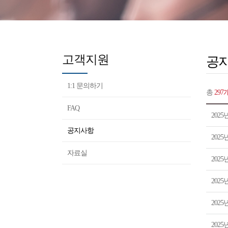
고객지원
공
1:1 문의하기
총
297
FAQ
202
공지사항
202
자료실
202
202
202
202