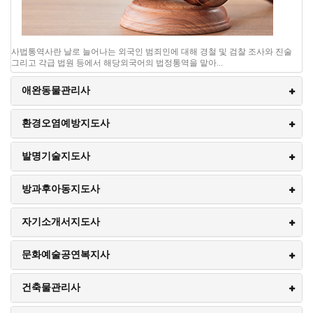
사법통역사란 날로 늘어나는 외국인 범죄인에 대해 경철 및 검찰 조사와 진술
그리고 각급 법원 등에서 해당외국어의 법정통역을 맡아...
애완동물관리사
환경오염예방지도사
발명기술지도사
방과후아동지도사
자기소개서지도사
애완동물관리사
04월
문화예술공연복지사
시험일 : 2018년 04월 17일 온라인 시험
17일
접수일 : 04/12 ~ 04/12까지 온라인 접수
발표일 : 2018년 04월 18일
건축물관리사