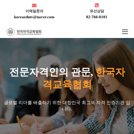
이메일문의
유선상담
koreaedutv@naver.com
02-766-0101
전문자격인의 관문,
한국자
격교육협회
글로벌 리더를 배출하기 위한 대한민국 최고의 자격 인증기관 입
니다.