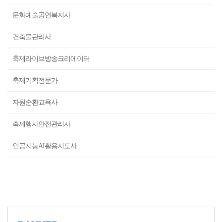
문화예술공연복지사
건축물관리사
축제라이브방송크리에이터
축제기획전문가
자원순환교육사
축제행사안전관리사
인공지능AI활용지도사