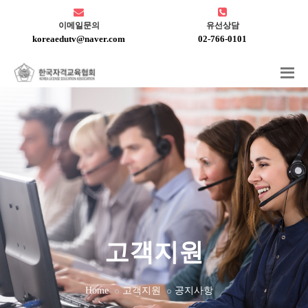
이메일문의
유선상담
koreaedutv@naver.com
02-766-0101
고객지원
Home
고객지원
공지사항