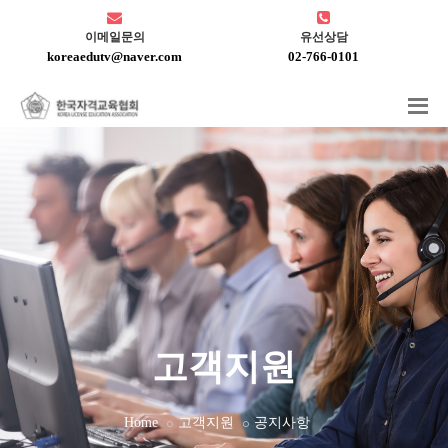
이메일문의
유선상담
koreaedutv@naver.com
02-766-0101
고객지원
Home
고객지원
공지사항