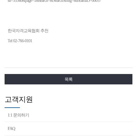
sn=55340&page=1&search=&SearchString=&BoardID=00057
한국자격교육협회 추천
Tel 02-766-0101
목록
고객지원
1:1 문의하기
FAQ