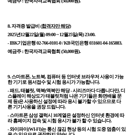
예금주
:
한국자격교육협회 (50,000원)
.
8. 자격증 발급비 (
합격자만 해당
)
202
5
년
12
월
22
일(
월
)
09:00
~
12
월
25
일(
목
) 23:00
.
- IBK기업은행 02-766-0101-0
/ KB국민은행 031601-04-165883
.
예금주
:
한국자격교육협회 (50,000원)
.
9.
스마트폰, 노트북, 컴퓨터 등 인터넷 브라우저 사용이 가능
한 기기로 원서접수 및 시험 응시가 가능합니다.
-
패드
,
태블릿
,
맥북(맥북만 해당 - 시리즈마다 다
릅니다만
, 디
스플레이 해상도가 태블릿처럼 나온 기기들은 화면배율 문
제 등)은 사용하신 설정에 따라 응시 불가할 수 있으므로 다
른 기기사용을 권장 드립니다.
- 스마트폰 삼성 갤럭시 10계열은 설정하신 인터넷 환경에 따
라 홈페이지 접속 및 시험 응시가 불가 할 수 있습니다.
- 와이파이(WI-FI)는 통신 끊김 현상 등의 시험 도중 멈춤이 있
을 수 있으므로 권장하지 않습니다.