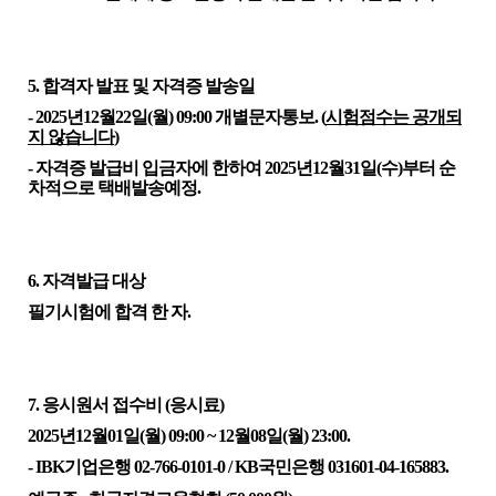
5. 합격자 발표 및 자격증 발송일
-
202
5
년
12
월
22
일(
월
) 09
:00
개별문자통보
.
(
시험점수는 공개되
지 않습니다
)
- 자격증 발급비 입금자에 한하여
202
5
년
12
월
31
일(
수
)부터
순
차적으로 택배발송
예정
.
6. 자격발급 대상
필기시험에 합격 한 자.
7. 응시원서 접수비 (응시료)
202
5
년
12
월
01
일(
월
)
09:00
~
12
월
08
일(
월
) 23:0
0.
- IBK기업은행 02-766-0101-0
/ KB국민은행 031601-04-165883
.