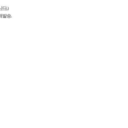
다.
)
배발송.