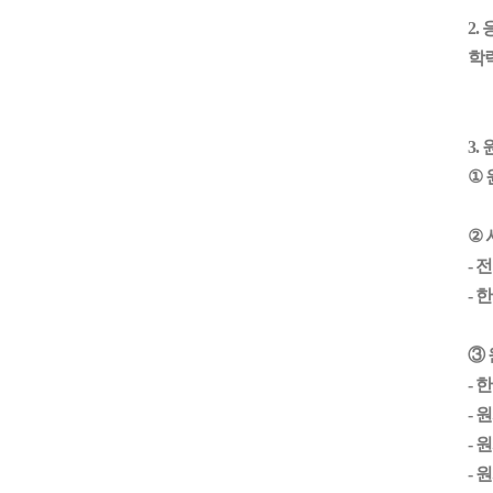
2.
학력
3.
①
원
②
- 
- 
③
- 
- 
-
- 