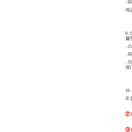
- I
예
9.
스
블
- 
- 
- 
료]
10.
①
② 
③ 