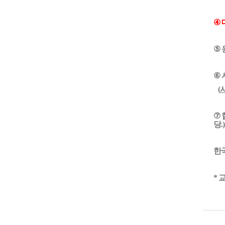
④
⑤
⑥
(
⑦
당.)
한
*