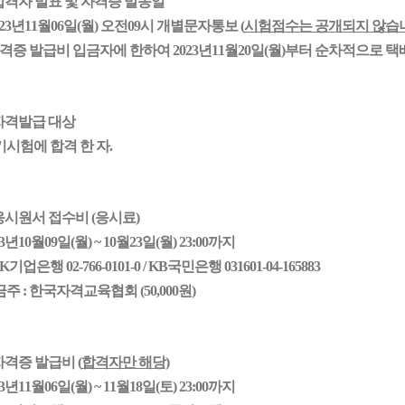
 합격자 발표 및 자격증 발송일
2
3
년
11
월
06
일(
월
) 오전09시 개별문자통보 (
시험점수는 공개되지 않습니
 자격증 발급비 입금자에 한하여
2023년11월20일(월)부터
순차적으로 택
 자격발급 대상
시험에 합격 한 자.
 응시원서 접수비 (응시료)
3
년
10
월
09
일(
월
) ~
10
월
23
일(월) 23:00까지
BK기업은행 02-766-0101-0
/ KB국민은행 031601-04-165883
금주
:
한국자격교육협회 (50,000원)
 자격증 발급비 (
합격자만 해당
)
3
년
11
월
06
일(
월
) ~
11
월
18
일(
토
) 23:00까지