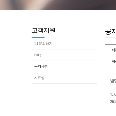
고객지원
공
1:1 문의하기
제
FAQ
작
공지사항
자료실
발
1.
202