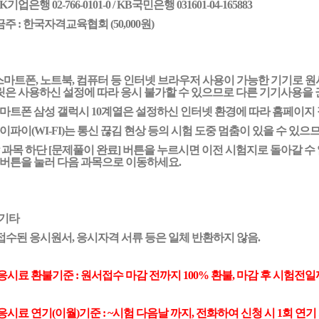
BK기업은행 02-766-0101-0
/ KB국민은행 031601-04-165883
금주
:
한국자격교육협회 (50,000원)
마트폰, 노트북, 컴퓨터 등 인터넷 브라우저 사용이 가능한 기기로 원서
릿은 사용하신 설정에 따라 응시 불가할 수 있으므로 다른 기기사용을 권
스마트폰 삼성 갤럭시 10계열은 설정하신 인터넷 환경에 따라 홈페이지 
와이파이(WI-FI)는 통신 끊김 현상 등의 시험 도중 멈춤이 있을 수 있
각 과목 하단 [문제풀이 완료] 버튼을 누르시면 이전 시험지로 돌아갈 수
 버튼을 눌러 다음 과목으로 이동하세요.
기타
접수된 응시원서, 응시자격 서류 등은 일체 반환하지 않음.
응시료 환불기준 :
원서접수
마감 전까지
10
0% 환불, 마감 후
시험전일
응시료 연기(이월)기준 : ~시험
다음날
까지, 전화하여 신청 시 1회 연기