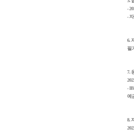
5.
- 20
-
6.
필기
7.
202
- I
예
8.
202