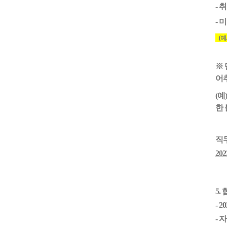
- 
- 
(예시
※ 
어
(예
한
직
20
5.
- 20
- 