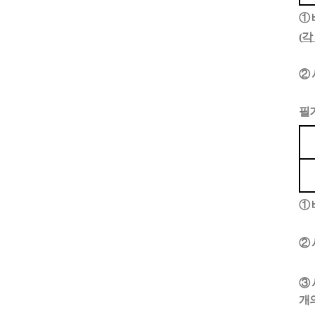
① 
(
각
② 
필
① 
② 
③
개