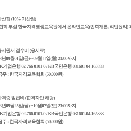
 가산점 (10% 가산점)
 협회 부설 한국자격평생교육원에서 온라인교육(법학개론, 직업윤리) 
 응시원서 접수비 (응시료)
3
년
09
월
01
일(
금
) ~
09
월
11
일(월) 23:00까지
BK기업은행 02-766-0101-0
/ KB국민은행 031601-04-165883
금주
:
한국자격교육협회 (50,000원)
 자격증 발급비 (합격자만 해당)
3
년
09
월
25
일(
월
) ~
10
월
07
일(
토
) 23:00까지
BK기업은행 02-766-0101-0
/ KB국민은행 031601-04-165883
금주
:
한국자격교육협회 (
5
0,000원)