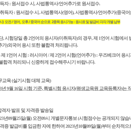
취득자 : 원서접수 시, 사법통역사/언어추가로 원서접수.
미취득자 : 원서접수 시, 사법통역사(영어), 사법통역사/언어추가(중국어)
) 오전 / 영어, 오후 / 중국어 순으로 2종목 응시가능 - 응시료 및 발급비 각각 개별 납부
단, 시험당일 총 2언어의 응시자(미취득자)의 경우,
제 1언어 시험에서 
추가)외국어 응시 또한 불합격 처리됩니다.
) 제 1언어 시험 : 러시아어 / 제 2언어 시험(언어추가) : 우즈베크어 응
 불합격 처리되니 신중하게 접수해주시기 바랍니다.
무
교육 (
실기시험 대체
교육)
23년 9월 16일 시험 기준, 특별시험 응시자(평생교육원 교육등록자)는
직
 합격자 발표 및 자격증 발송일
2
3
년
09
월2
5
일(
월
) 오전09시 개별문자통보 (시험점수는 공개되지 않습
자격증 발급비
를
입금한 자에 한하여 202
3
년
10
월
09
일(
월
)부터 순차적으