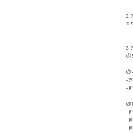
2.
학력
3.
① 
②
- 
- 
③
- 
- 
-