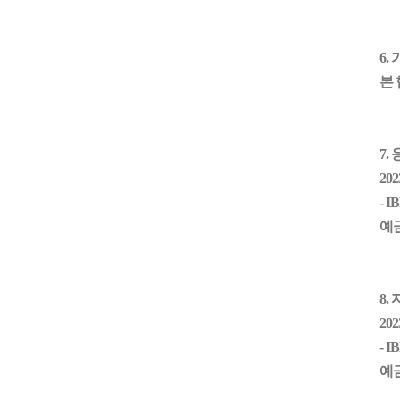
6.
본
7.
202
- I
예
8
.
202
- I
예