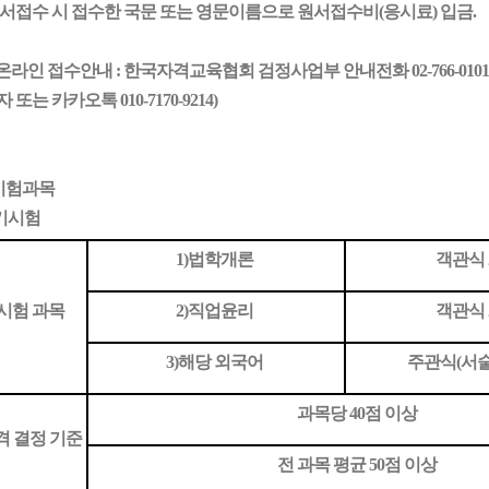
원서접수 시 접수한 국문 또는 영문이름으로 원서접수비(응시료) 입금.
온라인 접수안내 : 한국자격교육협회 검정사업부 안내전화 02-766-0101
 또는 카카오톡 010-7170-9214
)
 시험과목
기시험
1)법학개론
객관식 
시험 과목
2)직업윤리
객관식 
3)해당 외국어
주관식(서술
과목당
40점 이상
격 결정 기준
전 과목 평균
50점 이상