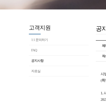
고객지원
공
1:1 문의하기
제
FAQ
작
공지사항
자료실
사
(
1.
202