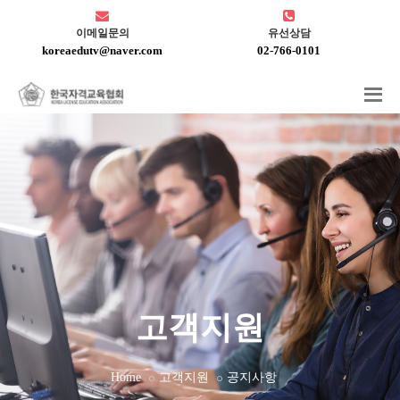
이메일문의
유선상담
koreaedutv@naver.com
02-766-0101
고객지원
Home
고객지원
공지사항