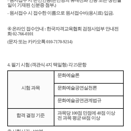
- 원서접수 시 본인인증(본인명의 휴대전화 인증
또는
생년월
일이 기재된 신분증 첨부.)
- 원서접수 시 접수한 이름으로 원서접수비(응시료) 입금.
④
온라인 접수안내 : 한국자격교육협회 검정사업부 안내전
화 02-766-0101
(
문자 또는 카카오톡 010-7170-9214
)
4. 필기 시험 (객관식 4지 택일형) 각 25문항
문화예술론
시험 과목
문화예술공연실천론
문화예술공연관계법규
과목당 100점 만점에 40점 이상
합격 결정 기준
전 과목 평균 60점 이상