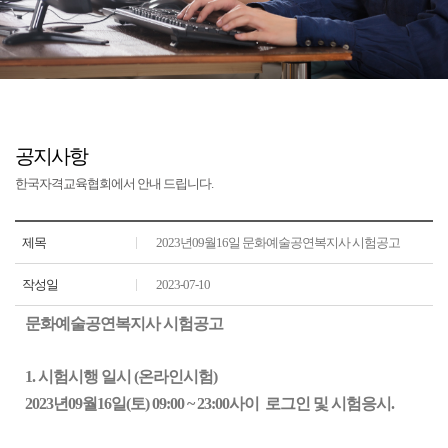
공지사항
한국자격교육협회에서 안내 드립니다.
제목
2023년09월16일 문화예술공연복지사 시험공고
작성일
2023-07-10
문화예술공연복지사 시험공고
1. 시험시행 일시 (온라인시험)
202
3
년
09
월
16
일(토) 09:00 ~
23
:00사이 로그인 및 시험응시.