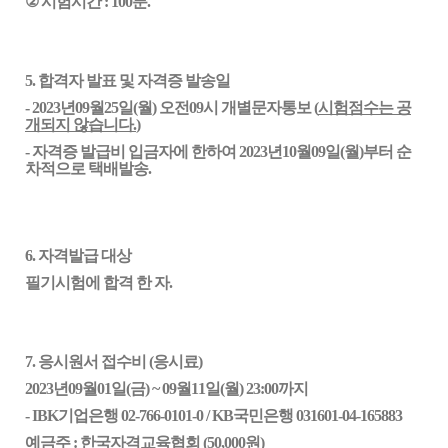
②
시험시간 : 100분.
5. 합격자 발표 및 자격증 발송일
- 202
3
년
09
월2
5
일(
월
) 오전09시 개별문자통보 (
시험점수는 공
개되지 않습니다.
)
- 자격증 발급비 입금자에 한하여
2023년10월09일(월)부터
순
차적으로 택배발송.
6. 자격발급 대상
필기시험에 합격 한 자.
7. 응시원서 접수비 (응시료)
202
3
년
09
월
01
일(
금
) ~
09
월
11
일(월) 23:00까지
- IBK기업은행 02-766-0101-0
/ KB국민은행 031601-04-165883
예금주
:
한국자격교육협회 (50,000원)