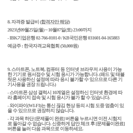
8. 자격증 발급비 (
합격자만 해당
)
202
3
년
09
월2
5
일(
월
) ~
10
월
07
일(
토
) 23:00까지
- IBK기업은행 02-766-0101-0
/ KB국민은행 031601-04-165883
예금주
:
한국자격교육협회 (50,000원)
9.
스마트폰, 노트북, 컴퓨터 등 인터넷 브라우저 사용이 가능
한 기기로 원서접수 및 시험 응시가 가능합니다. (패드 및 태블
릿은 사용하신 설정에 따라 응시 불가할 수 있으므로 다른 기
기사용을 권장 드립니다.)
- 스마트폰 삼성 갤럭시 10계열은 설정하신 인터넷 환경에 따
라 홈페이지 접속 및 시험 응시가 불가 할 수 있습니다.
- 와이파이(WI-FI)는 통신 끊김 현상 등의 시험 도중 멈춤이 있
을 수 있으므로 권장하지 않습니다.
- 각 과목 하단 [문제풀이 완료] 버튼을 누르시면 이전 시험지
로 돌아갈 수 없습니다. 신중하게 답안 체크 후 [문제풀이완료]
버튼을 눌러 다음 과목으로 이동하세요.