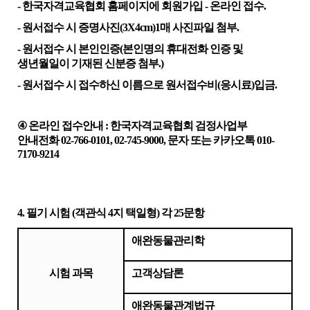
-
한국자격교육협회 홈페이지에 회원가입
-
온라인 접수
.
-
원서접수 시 증명사진
(3X4cm)1
매 사진파일 첨부
.
-
원서접수 시 본인인증
(
본인명의 휴대전화 인증 및
생년월일이 기재된 신분증 첨부
.)
-
원서접수 시 접수하신 이름으로 원서접수비
(
응시료
)
입금
.
④
온라인 접수안내
:
한국자격교육협회 검정사업부
안내전화
02-766-0101, 02-745-9000,
문자 또는 카카오톡
010-
7170-9214
4.
필기 시험
(
객관식
4
지 택일형
)
각
25
문항
애완동물관리학
시험
과목
고객상담론
애완동물관계법규