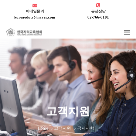
이메일문의
유선상담
koreaedutv@naver.com
02-766-0101
고객지원
Home
고객지원
공지사항