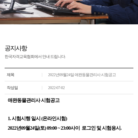
공지사항
한국자격교육협회에서 안내 드립니다.
제목
2022년09월24일 애완동물관리사 시험공고
작성일
2022-07-02
애완동물관리사 시험공고
1.
시험시행 일시
(
온라인시험
)
2022
년
09
월
24
일
(
토
) 09:00 ~ 23:00
사이
로그인 및 시험응시
.