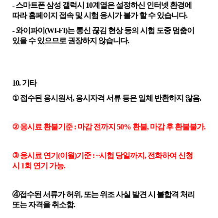
-
스마트폰
삼성 갤럭시
10
계열은 설정하신 인터넷 환경에
따라 홈페이지 접속 및 시험 응시가 불가 할 수 있습니다
.
-
와이파이
(WI-FI)
는 통신 끊김 현상 등의 시험 도중 멈춤이
있을 수 있으므로
권장하지 않습니다
.
10.
기타
①
접수된 응시원서
,
응시자격 서류 등은 일체 반환하지 않음
.
②
응시료 환불기준
:
마감 전까지
50%
환불
,
마감 후 환불불가
.
③
응시료 연기(이월)기준
: ~
시험 당일까지
,
전화하여 신청
시
1
회 연기 가능
.
④
접수된 서류가 허위
,
또는 위조 사실 발견 시 불합격 처리
또는 자격을 취소함
.