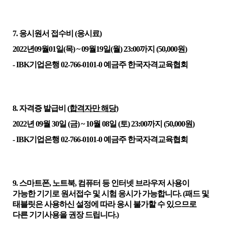
7.
응시원서 접수비
(
응시료
)
2022
년
09
월
01
일
(
목
) ~ 09
월
19
일
(
월
) 23:00
까지
(50,000
원
)
- IBK
기업은행
02-766-0101-0
예금주 한국자격교육협회
8.
자격증 발급비
(
합격자만 해당
)
2022
년
09
월
30
일
(
금
) ~ 10
월
08
일
(
토
) 23:00
까지
(50,000
원
)
- IBK
기업은행
02-766-0101-0
예금주 한국자격교육협회
9.
스마트폰
,
노트북
,
컴퓨터 등 인터넷 브라우저 사용이
가능한 기기로 원서접수 및 시험 응시가 가능합니다
. (
패드 및
태블릿은 사용하신 설정에 따라 응시 불가할 수 있으므로
다른 기기사용을 권장 드립니다
.)