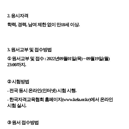
2.
응시자격
학력
,
경력
,
남여
제한 없이 만
18
세 이상
.
3.
원서교부 및 접수방법
①
원서교부 및 접수
: 2022
년
09
월
01
일
(
목
) ~ 09
월
19
일
(
월
)
23:00
까지
.
②
시험방법
-
전국 동시 온라인
(
인터넷
)
시험 시행
.
-
한국자격교육협회 홈페이지
(www.kela.or.kr)
에서 온라인
시험 실시
.
③
원서 접수방법