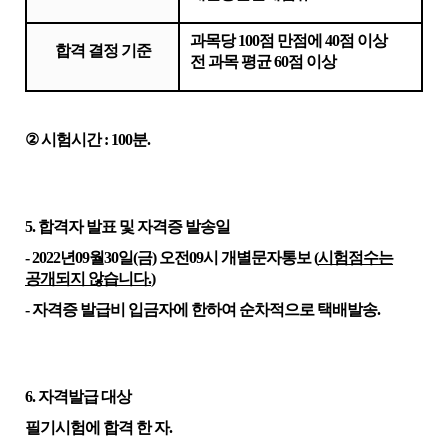
과목당
100
점 만점에
40
점 이상
합격 결정 기준
전 과목 평균
60
점 이상
②
시험시간
: 100
분
.
5.
합격자 발표 및 자격증 발송일
- 2022
년
09
월
30
일
(
금
)
오전
09
시 개별문자통보
(
시험점수는
공개되지 않습니다
.
)
-
자격증 발급비 입금자에 한하여
순차적으로 택배발송
.
6.
자격발급 대상
필기시험에 합격 한 자
.