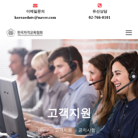
이메일문의
유선상담
koreaedutv@naver.com
02-766-0101
고객지원
Home
고객지원
공지사항