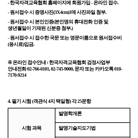
-
한국자격교육협회 홈페이지에 회원가입
-
온라인 접수
.
-
원서접수 시 증명사진
(3X4cm)1
매 사진파일 첨부
.
-
원서접수 시 본인인증
(
본인명의 휴대전화 인증 및
생년월일이 기재된 신분증 첨부
.)
-
원서접수 시 접수한 국문 또는 영문이름으로 원서접수비
(
응시료
)
입금
.
④
온라인 접수안내
:
한국자격교육협회 검정사업부
안내전화
02-766-0101, 02-745-9000,
문자 또는 카카오톡
010-
7170-9214
4.
필기 시험
(
객관식
4
지 택일형
)
각
25
문항
발명학개론
시험
과목
발명기술지도기법