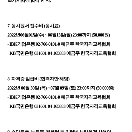
필기시험에 합격 한 자
.
7.
응시원서 접수비
(
응시료
)
2022
년
06
월
01
일
(
수
) ~ 06
월
13
일
(
월
) 23:00
까지
(50,000
원
)
- IBK
기업은행
02-766-0101-0
예금주 한국자격교육협회
- KB
국민은행
031601-04-165883
예금주 한국자격교육협회
8.
자격증 발급비
(
합격자만 해당
)
2022
년
06
월
30
일
(
목
) ~ 07
월
09
일
(
토
) 23:00
까지
(50,000
원
)
- IBK
기업은행
02-766-0101-0
예금주 한국자격교육협회
- KB
국민은행
031601-04-165883
예금주 한국자격교육협회
9.
스마트폰
,
노트북
,
컴퓨터 등 인터넷 브라우저 사용이