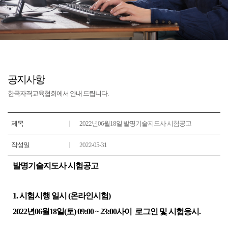
공지사항
한국자격교육협회에서 안내 드립니다.
제목
2022년06월18일 발명기술지도사 시험공고
작성일
2022-05-31
발명기술지도사 시험공고
1.
시험시행 일시
(
온라인시험
)
2022
년
06
월
18
일
(
토
) 09:00 ~ 23:00
사이
로그인 및 시험응시
.