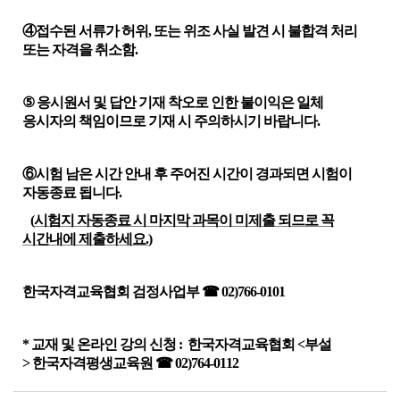
④
접수된 서류가 허위
,
또는 위조 사실 발견 시 불합격 처리
또는 자격을 취소함
.
⑤
응시원서 및 답안 기재 착오로 인한 불이익은 일체
응시자의 책임이므로 기재 시 주의하시기 바랍니다
.
⑥
시험 남은 시간 안내 후 주어진 시간이 경과되면 시험이
자동종료 됩니다
.
(
시험지 자동종료 시 마지막 과목이 미제출 되므로 꼭
시간내에 제출하세요
.
)
한국자격교육협회 검정사업부
☎
02)766-0101
*
교재 및 온라인 강의 신청
:
한국자격교육협회
<
부설
>
한국자격평생교육원
☎
02)764-0112