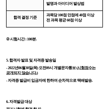
발명과 아이디어 발상법
과목당
100
점 만점에
40
점 이상
합격 결정 기준
전 과목 평균
60
점 이상
②
시험시간
: 100
분
.
5.
합격자 발표 및 자격증 발송일
- 2022
년
06
월
30
일
(
목
)
오전
09
시 개별문자통보
(
시험점수는
공개되지 않습니다
.
)
-
자격증 발급비 입금자에 한하여
순차적으로 택배발송
.
6.
자격발급 대상