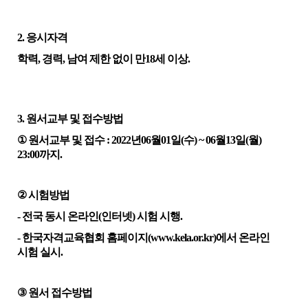
2.
응시자격
학력
,
경력
,
남여
제한 없이 만
18
세 이상
.
3.
원서교부 및 접수방법
①
원서교부 및 접수
: 2022
년
06
월
01
일
(
수
) ~ 06
월
13
일
(
월
)
23:00
까지
.
②
시험방법
-
전국 동시 온라인
(
인터넷
)
시험 시행
.
-
한국자격교육협회 홈페이지
(www.kela.or.kr)
에서 온라인
시험 실시
.
③
원서 접수방법