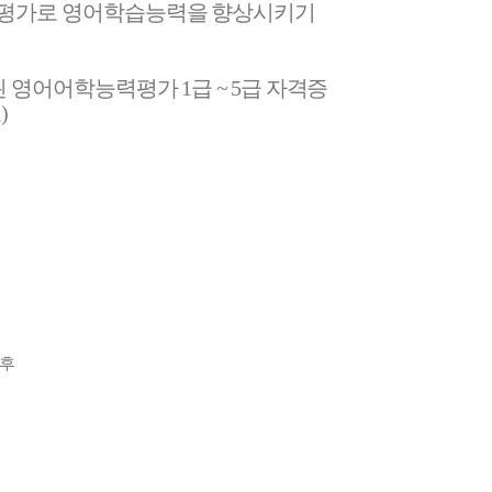
평가로 영어학습능력을 향상시키기
된 영어어학능력평가
1
급
~ 5
급 자격증
호
)
 후