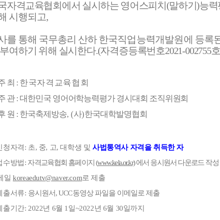
국자격교육협회에서 실시하는 영어스피치
(
말하기
)
능력
해 시행되고
,
사를 통해 국무총리 산하
한국직업능력개발원에
등록
부여하기 위해 실시한다
.
(자격증
등록번호
2021-002755
주 최
:
한국자격교육협회
주 관
:
대한민국 영어어학능력평가 경시대회 조직위원회
후 원
:
한국축제방송
, (
사
)
한국대학발명협회
 신청
자격
: 초, 중, 고, 대학생 및
사법통역사 자격을 취득한 자
접수방법
:
자격교육협회 홈페이지
(
www.kela.or.kr)
에서 응시원서 다운로드 작성
메일
koreaedutv@naver.com
로 제출
제출서류
:
응시원서
, UCC
동영상 파일을 이메일로 제출
제출기간
: 2022
년 6
월 1일
~2022
년
6
월
30
일
까지