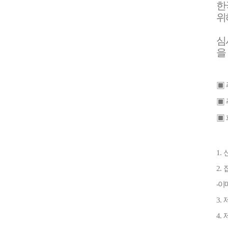
한
위
심
을
▣
▣
▣
1.
2.
-이
3.
4.