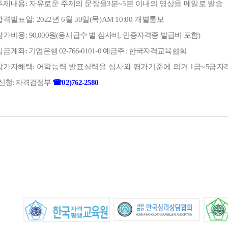
주제내용
:
자유로운 주제의 문장을
3
분
~5
분 이내의 영상을 메일로 발송
합격발표일
: 2022
년
6
월
30
일
(
목
)AM 10:00
개별통보
참가비용
:
90,000
원
(
응시급수 별 심사비
,
인증자격증 발급비 포함
)
입금계좌
:
기업은행
02-766-0101-0
예금주
:
한국자격교육협회
참가자혜택
:
어학능력 발표실력을 심사와 평가기준에 의거
1
급
~ 5
급 자
신청
:
자격검정부
☎
02)762-2580